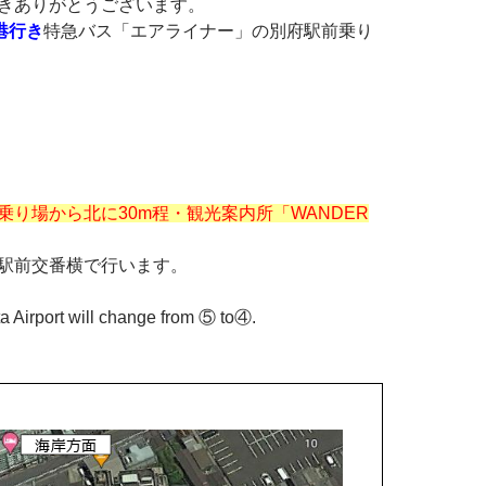
きありがとうございます。
港行き
特急バス「エアライナー」の別府駅前乗り
り場から北に30m程・観光案内所「WANDER
駅前交番横で行います。
ta Airport will change from ⑤ to④.