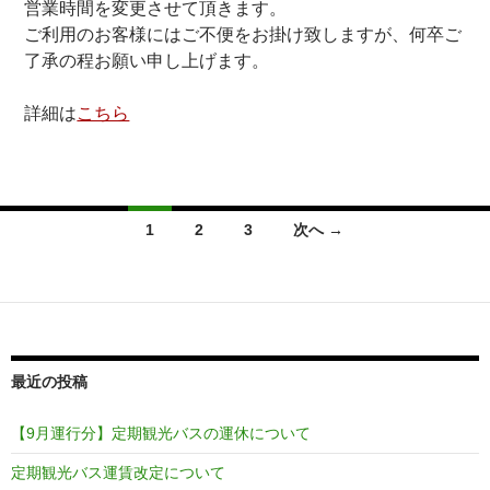
営業時間を変更させて頂きます。
ご利用のお客様にはご不便をお掛け致しますが、何卒ご
了承の程お願い申し上げます。
詳細は
こちら
投
1
2
3
次へ →
稿
ナ
ビ
ゲ
最近の投稿
ー
【9月運行分】定期観光バスの運休について
シ
定期観光バス運賃改定について