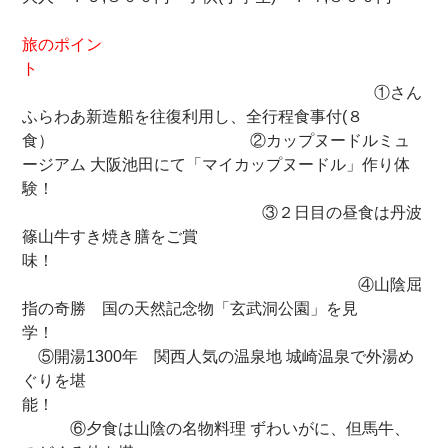
旅のポイン
ト
①さん
ふらわあ新造船を往復利用し、全行程食事付(８
食） ②カップヌードルミュ
ージアム 大阪池田にて「マイカップヌードル」作り体
験！
③２日目の昼食は丹波
篠山牛すき焼き膳をご賞
味！
④山陰屈
指の奇勝 国の天然記念物「玄武洞公園」を見
学！
⑤開湯1300年 関西人気の温泉地 城崎温泉で外湯め
ぐりを堪
能！
⑥夕食は山陰の名物料理 ずわいがに、但馬牛、