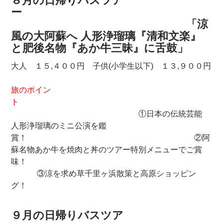
８月の日帰りバスツア
ー
「涼
風の大阿蘇へ 人形浄瑠璃『清和文楽』
と肥後名物『あか牛三昧』に舌鼓」
大人 １５,４００円 子供(小学生以下) １３,９００円
旅のポイン
ト
①日本の伝統芸能
人形浄瑠璃のミニ公演を鑑
賞！ ②阿
蘇名物あか牛を焼肉と丼のツアー特別メニューでご賞
味！
③涼を求め草千里ヶ浜散策と高原ショッピン
グ！
９月の日帰りバスツア