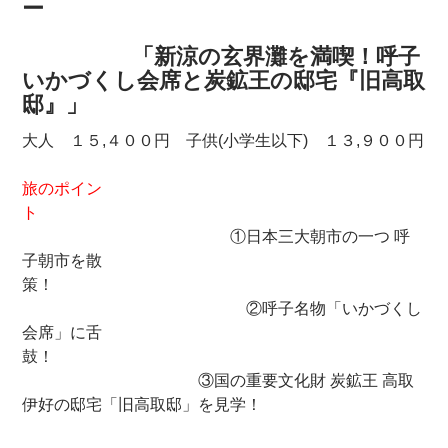
ー
「新涼の玄界灘を満喫！呼子
いかづくし会席と炭鉱王の邸宅『旧高取
邸』」
大人 １５,４００円 子供(小学生以下) １３,９００円
旅のポイン
ト
①日本三大朝市の一つ 呼
子朝市を散
策！
②呼子名物「いかづくし
会席」に舌
鼓！
③国の重要文化財 炭鉱王 高取
伊好の邸宅「旧高取邸」を見学！