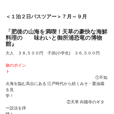
＜１泊２日バスツアー＞７月～９月
「肥後の山海を満喫！天草の豪快な海鮮
料理の 味わいと御所浦恐竜の博物
館』
大人 ３８,５００円 子供(小学生) ３６,５００円
旅のポイン
ト
①不知
火海を臨む高台にある 江戸時代から続くみそ・醤油蔵
を見
学！
②天草 向陽寺のギタ
ー説法を拝