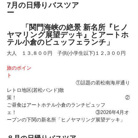
7月の日帰りバスツア
ー
「関門海峡の絶景 新名所『ヒノ
ヤマリング展望デッキ』とアートホ
テル小倉のビュッフェランチ」
大人 １３,８００円 子供(小学生以下)１２,３００円
旅のポイン
ト
①話題の若松南海岸通り
レトロ地区(若松バンド)散
策！ ②
ご昼食はアートホテル小倉のランチビュッフ
ェ！ ③2026年4月オ
ープンの下関の新名所「ヒノヤマリング展望デッキ」