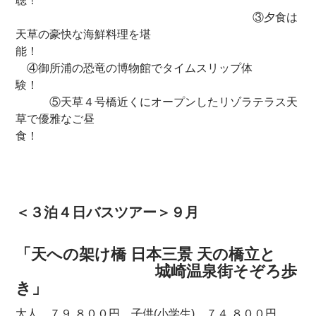
聴！
③夕食は
天草の豪快な海鮮料理を堪
能！
④御所浦の恐竜の博物館でタイムスリップ体
験！
⑤天草４号橋近くにオープンしたリゾラテラス天
草で優雅なご昼
食！
＜３泊４日バスツアー＞９月
「天への架け橋 日本三景 天の橋立と
城崎温泉街そぞろ歩
き」
大人 ７９,８００円 子供(小学生) ７４,８００円