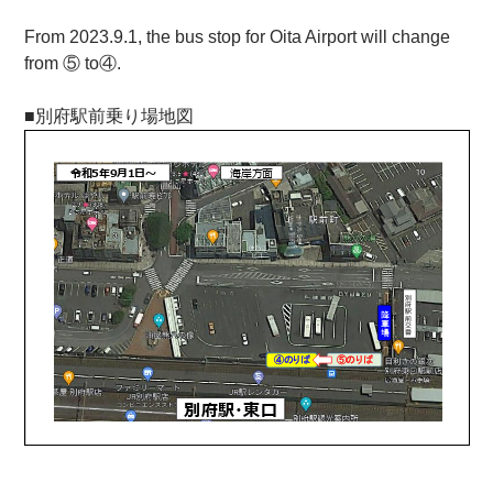
From 2023.9.1, the bus stop for Oita Airport will change
from ⑤ to④.
■別府駅前乗り場地図