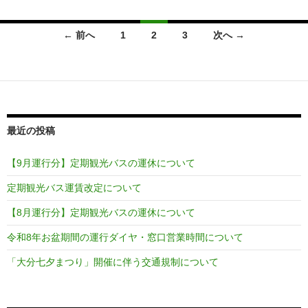
投
← 前へ
1
2
3
次へ →
稿
ナ
ビ
ゲ
最近の投稿
ー
【9月運行分】定期観光バスの運休について
シ
定期観光バス運賃改定について
ョ
【8月運行分】定期観光バスの運休について
ン
令和8年お盆期間の運行ダイヤ・窓口営業時間について
「大分七夕まつり」開催に伴う交通規制について