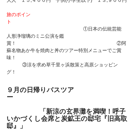
大人 １５,４００円 子供(小学生以下) １３,９００円
旅のポイン
ト
①日本の伝統芸能
人形浄瑠璃のミニ公演を鑑
賞！ ②阿
蘇名物あか牛を焼肉と丼のツアー特別メニューでご賞
味！
③涼を求め草千里ヶ浜散策と高原ショッピン
グ！
９月の日帰りバスツア
ー
「新涼の玄界灘を満喫！呼子
いかづくし会席と炭鉱王の邸宅『旧高取
邸』」