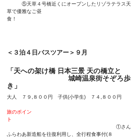
⑤天草４号橋近くにオープンしたリゾラテラス天
草で優雅なご昼
食！
＜３泊４日バスツアー＞９月
「天への架け橋 日本三景 天の橋立と
城崎温泉街そぞろ歩
き」
大人 ７９,８００円 子供(小学生) ７４,８００円
旅のポイン
ト
①さん
ふらわあ新造船を往復利用し、全行程食事付(８