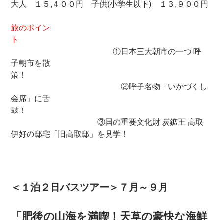
大人 １５,４００円 子供(小学生以下) １３,９００円
旅のポイン
ト
①日本三大朝市の一つ 呼
子朝市を散
策！
②呼子名物「いかづくし
会席」に舌
鼓！
③国の重要文化財 炭鉱王 高取
伊好の邸宅「旧高取邸」を見学！
＜１泊２日バスツアー＞７月～９月
「肥後の山海を満喫！天草の豪快な海鮮