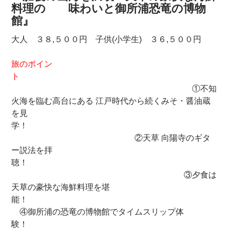
料理の 味わいと御所浦恐竜の博物
館』
大人 ３８,５００円 子供(小学生) ３６,５００円
旅のポイン
ト
①不知
火海を臨む高台にある 江戸時代から続くみそ・醤油蔵
を見
学！
②天草 向陽寺のギタ
ー説法を拝
聴！
③夕食は
天草の豪快な海鮮料理を堪
能！
④御所浦の恐竜の博物館でタイムスリップ体
験！