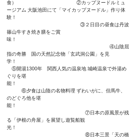
食） ②カップヌードルミュ
ージアム 大阪池田にて「マイカップヌードル」作り体
験！
③２日目の昼食は丹波
篠山牛すき焼き膳をご賞
味！
④山陰屈
指の奇勝 国の天然記念物「玄武洞公園」を見
学！
⑤開湯1300年 関西人気の温泉地 城崎温泉で外湯め
ぐりを堪
能！
⑥夕食は山陰の名物料理 ずわいがに、但馬牛、
のどぐろ他を堪
能！
⑦日本の原風景が残
る「伊根の舟屋」を展望し遊覧船観
光！
⑧日本三景「天の橋