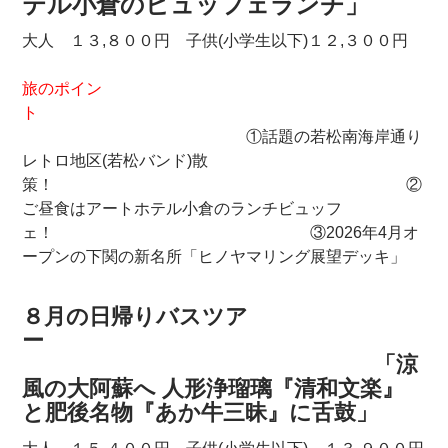
テル小倉のビュッフェランチ」
大人 １３,８００円 子供(小学生以下)１２,３００円
旅のポイン
ト
①話題の若松南海岸通り
レトロ地区(若松バンド)散
策！ ②
ご昼食はアートホテル小倉のランチビュッフ
ェ！ ③2026年4月オ
ープンの下関の新名所「ヒノヤマリング展望デッキ」
８月の日帰りバスツア
ー
「涼
風の大阿蘇へ 人形浄瑠璃『清和文楽』
と肥後名物『あか牛三昧』に舌鼓」