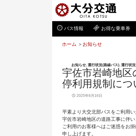
バス情報
お得な乗車券
ホーム
＞
お知らせ
お知らせ
,
運行状況(路線バス)
,
運行状況
宇佐市岩崎地区
停利用規制につ
2025年6月16日
平素より大交北部バスをご利用い
宇佐市岩崎地区の道路工事に伴い
ご利用のお客様へはご迷惑をお掛
申し上げます。