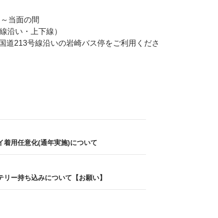
）～当面の間
号線沿い・上下線）
国道213号線沿いの岩崎バス停をご利用くださ
着用任意化(通年実施)について
テリー持ち込みについて【お願い】