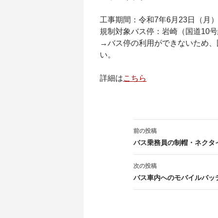
工事期間：令和7年6月23日（月
規制対象バス停：岩崎（国道10
→バス停の利用ができないため、
い。
詳細は
こちら
投
前の投稿
稿
バス乗務員の制帽・ネクタイ
ナ
次の投稿
ビ
バス車内へのモバイルバッ
ゲ
ー