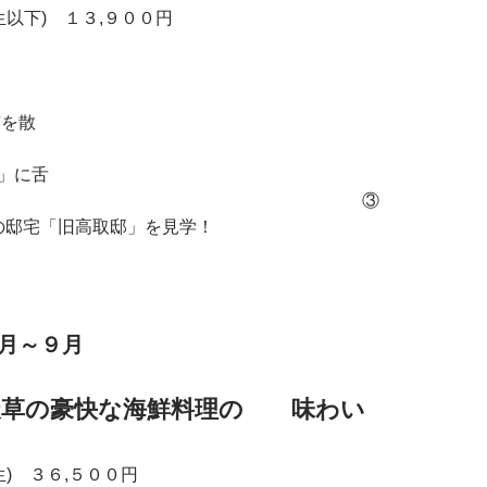
生以下) １３,９００円
市を散
策！
」に舌
！ ③
の邸宅「旧高取邸」を見学！
月～９月
天草の豪快な海鮮料理の 味わい
』
) ３６,５００円