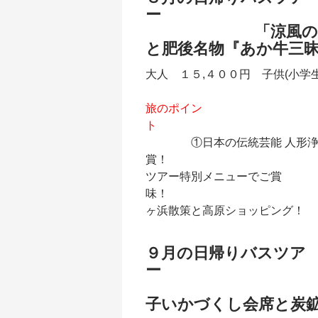
「涼風の大阿蘇へ
と肥後名物『あか牛三
大人 １５,４００円 子供(小学
旅のポイン
ト
①日本の伝統芸能 人形浄瑠
賞！ ②阿蘇
ツアー特別メニューでご賞
味！ ③
ヶ浜散策と高原ショッピング！
９月の日帰りバスツア
「新涼の玄
子いかづくし会席と炭