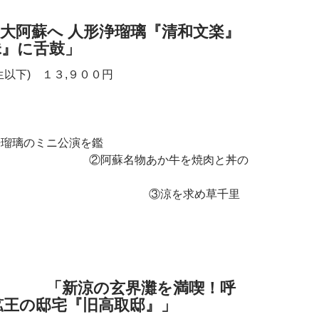
ー
 人形浄瑠璃『清和文楽』
昧』に舌鼓」
生以下) １３,９００円
璃のミニ公演を鑑
名物あか牛を焼肉と丼の
涼を求め草千里
ー
界灘を満喫！呼
鉱王の邸宅『旧高取邸』」