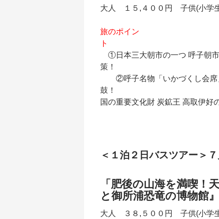
大人 １５,４００円 子供(小学
旅のポイン
ト
①日本三大朝市の一つ 呼子朝
②呼子名物「いかづくし会席
鼓
国の重要文化財 炭鉱王 高取伊好
＜１泊２日バスツアー＞７
「肥後の山海を満喫！
と御所浦恐竜の博物館
大人 ３８,５００円 子供(小学生