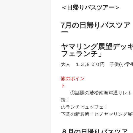
＜日帰りバスツアー＞
7月の日帰りバスツア
「関門海峡の
ヤマリング展望デッ
フェランチ」
大人 １３,８００円 子供(小学
旅のポイン
ト
①話題の若松南海岸通りレトロ
策！ ②ご昼
のランチビュッフェ
下関の新名所「ヒノヤマリング展
８月の日帰りバスツア