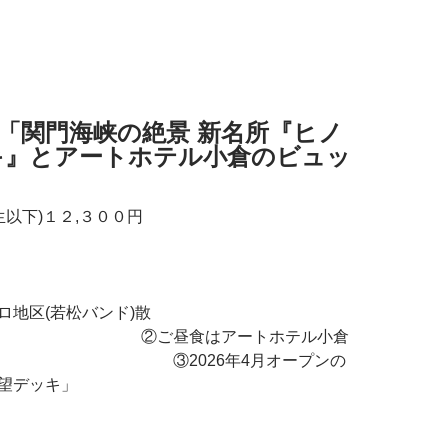
ー
絶景 新名所『ヒノ
キ』とアートホテル小倉のビュッ
生以下)１２,３００円
地区(若松バンド)散
食はアートホテル小倉
！ ③2026年4月オープンの
望デッキ」