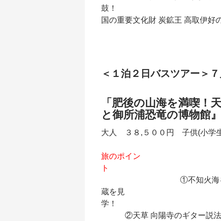
鼓
国の重要文化財 炭鉱王 高取伊好
＜１泊２日バスツアー＞７
「肥後の山海を満喫！
と御所浦恐竜の博物館
大人 ３８,５００円 子供(小学生
旅のポイン
ト
①不知火海を臨む高台に
蔵を見
②天草 向陽寺のギター説法