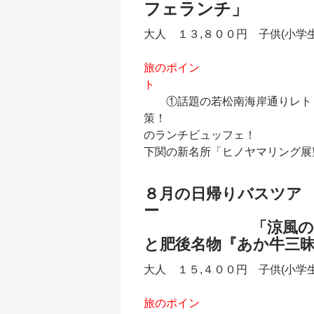
フェランチ」
大人 １３,８００円 子供(小学
旅のポイン
ト
①話題の若松南海岸通りレトロ
策！ ②ご昼
のランチビュッフェ
下関の新名所「ヒノヤマリング展
８月の日帰りバスツア
「涼風の大阿蘇へ
と肥後名物『あか牛三
大人 １５,４００円 子供(小学
旅のポイン