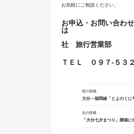
お気軽にご相談ください。
お申込・お問い合わ
大分
社 旅行営業部
ＴＥＬ ０９７-５３２
投
前の投稿
稿
大分～福岡線「とよのくに
ナ
次の投稿
ビ
「大分七夕まつり」開催に
ゲ