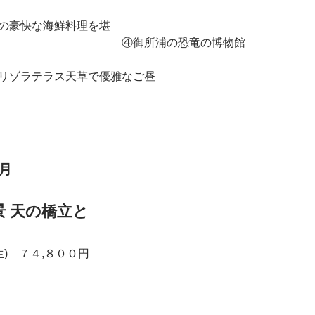
聴！
な海鮮料理を堪
所浦の恐竜の博物館
スリップ体験！
リゾラテラス天草で優雅なご昼
！
月
 日本三景 天の橋立と
」
) ７４,８００円