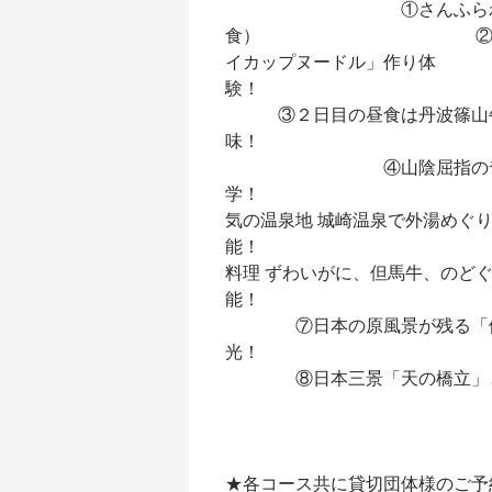
①さんふらわあ新造船を
食） ②カップヌード
イカップヌードル」作り体
③２日目の昼食は丹波篠山牛
④山陰屈指の奇勝 国の
学！ ⑤開湯
気の温泉地 城崎温泉で外湯めぐ
能！ ⑥
料理 ずわいがに、但馬牛、のど
⑦日本の原風景が残る「伊根
⑧日本三景「天の橋立」と日
★各コース共に貸切団体様のご予