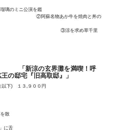
璃のミニ公演を鑑
名物あか牛を焼肉と丼の
涼を求め草千里
ー
界灘を満喫！呼
鉱王の邸宅『旧高取邸』」
生以下) １３,９００円
市を散
策！
」に舌