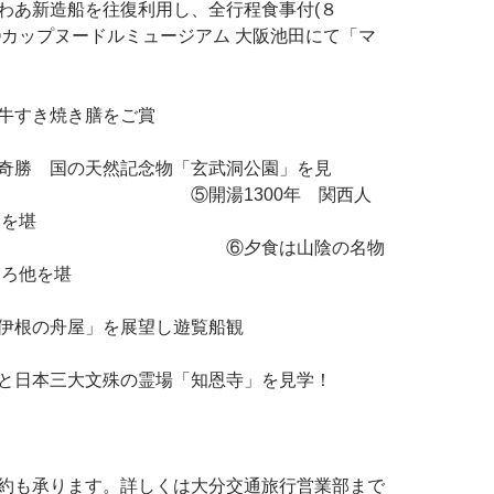
往復利用し、全行程食事付(８
ルミュージアム 大阪池田にて「マ
験！
すき焼き膳をご賞
味！
天然記念物「玄武洞公園」を見
1300年 関西人
りを堪
夕食は山陰の名物
ぐろ他を堪
能！
の舟屋」を展望し遊覧船観
光！
本三大文殊の霊場「知恩寺」を見学！
約も承ります。詳しくは大分交通旅行営業部まで