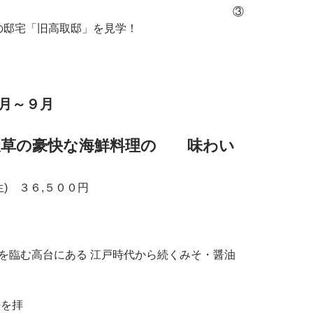
！ ③
の邸宅「旧高取邸」を見学！
月～９月
天草の豪快な海鮮料理の 味わい
』
) ３６,５００円
ある 江戸時代から続くみそ・醤油
学！
を拝