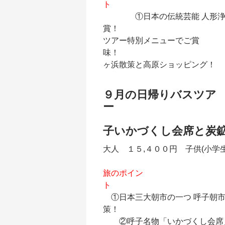
ト
①日本の伝統芸能 人形浄瑠
賞！ ②阿蘇
ツアー特別メニューでご賞
味！ ③
ヶ浜散策と高原ショッピング！
９月の日帰りバスツア
「新涼の玄
子いかづくし会席と炭
大人 １５,４００円 子供(小学
旅のポイン
ト
①日本三大朝市の一つ 呼子朝
②呼子名物「いかづくし会席