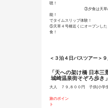
③夕食は天草の豪快
能！ ④御
でタイム
⑤天草４号橋近くにオープンした
食
＜３泊４日バスツアー＞９
「天への架け橋
城崎温泉街そぞろ歩き
大人 ７９,８００円 子供(小学生
旅のポイン
ト