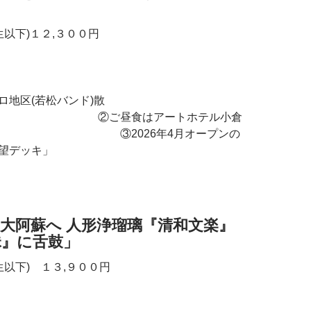
生以下)１２,３００円
地区(若松バンド)散
食はアートホテル小倉
！ ③2026年4月オープンの
望デッキ」
ー
 人形浄瑠璃『清和文楽』
昧』に舌鼓」
生以下) １３,９００円