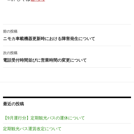
投
前の投稿
稿
ニモカ車載機器更新時における障害発生について
ナ
次の投稿
ビ
電話受付時間並びに営業時間の変更について
ゲ
ー
シ
ョ
最近の投稿
ン
【9月運行分】定期観光バスの運休について
定期観光バス運賃改定について